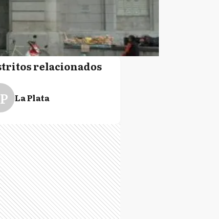
stritos relacionados
P
La Plata