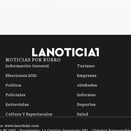
NOTICIAS POR RUBRO
Información General
Turismo
Elecciones 2025
Empresas
Política
#DeRedes
Policiales
Informes
Entrevistas
Deportes
Cultura Y Espectaculos
Salud
os: www.
lanoticia1.com
ón Nº
5967
- Propietario: La Opinión Semanario SRL - Director Responsable: