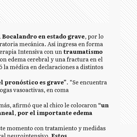
l Bocalandro en estado grave
, por lo
piratoria mecánica. Así ingresa en forma
Terapia Intensiva con un
traumatismo
con edema cerebral y una fractura en el
ó la médica en declaraciones a distintos
el pronóstico es grave”
. “Se encuentra
rogas vasoactivas, en coma
emás, afirmó que al chico le colocaron
“un
aneal
,
por el importante edema
este momento con tratamiento y medidas
ral neurointensivo.
Estos