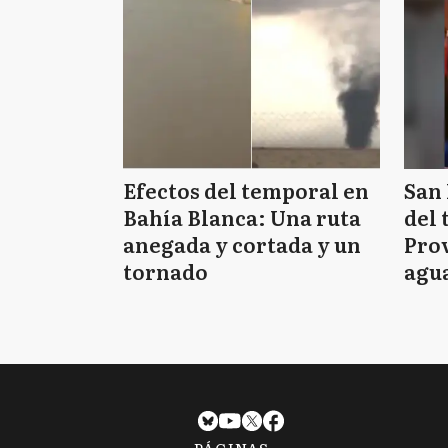
Efectos del temporal en
San 
Bahía Blanca: Una ruta
del 
anegada y cortada y un
Prov
tornado
agua
tie