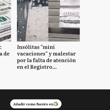
:
Insólitas "mini
a de
vacaciones" y malestar
por la falta de atención
en el Registro
Provincial de las
Personas
Añadir como fuente en