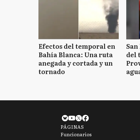
Efectos del temporal en
San 
Bahía Blanca: Una ruta
del 
anegada y cortada y un
Prov
tornado
agua
tie
PÁGINAS
Funcionarios