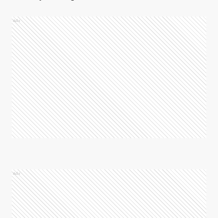
Ads
Ads