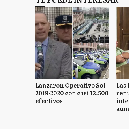
Lanzaron Operativo Sol
Las 
2019-2020 con casi 12.500
renu
efectivos
int
aum
pago