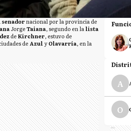
a
senador
nacional por la provincia de
Funci
dana
Jorge
Taiana
, segundo en la
lista
ndez
de
Kirchner
, estuvo de
 ciudades de
Azul
y
Olavarría
, en la
Distri
A
O
Ads