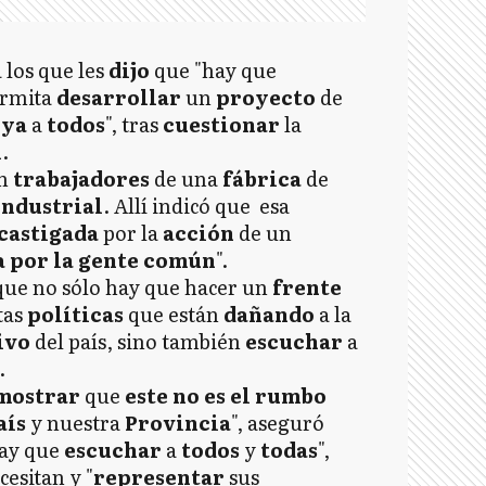
a los que les
dijo
que "hay que
ermita
desarrollar
un
proyecto
de
uya
a
todos
", tras
cuestionar
la
i
.
on
trabajadores
de una
fábrica
de
Industrial
. Allí indicó que esa
castigada
por la
acción
de un
a por la gente común
".
que no sólo hay que hacer un
frente
tas
políticas
que están
dañando
a la
ivo
del país, sino también
escuchar
a
.
mostrar
que
este no es el rumbo
aís
y nuestra
Provincia
", aseguró
hay que
escuchar
a
todos
y
todas
",
cesitan y "
representar
sus