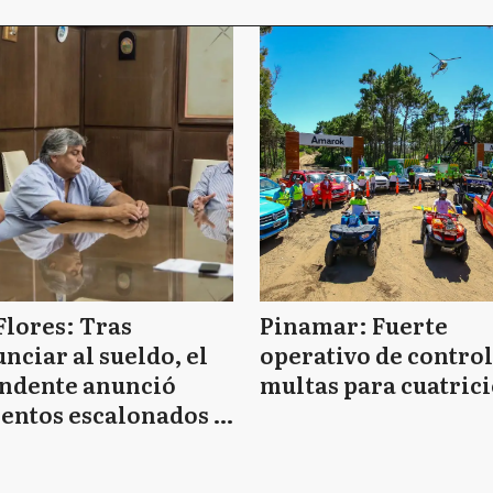
Flores: Tras
Pinamar: Fuerte
nciar al sueldo, el
operativo de control
endente anunció
multas para cuatrici
entos escalonados y
 de bono sin fecha