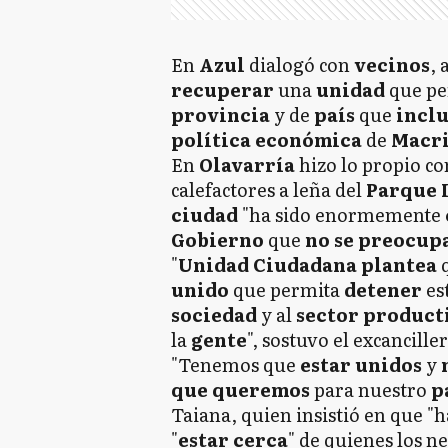
En
Azul
dialogó con
vecinos
, 
recuperar
una
unidad
que p
provincia
y de
país
que
incl
política económica
de
Macr
En
Olavarría
hizo lo propio c
calefactores a leña del
Parque 
ciudad
"ha sido enormemente
Gobierno
que
no se preocup
"
Unidad
Ciudadana plantea
unido
que permita
detener
es
sociedad
y al
sector product
la
gente
", sostuvo el excanciller
"Tenemos que
estar unidos
y
que queremos
para nuestro
p
Taiana, quien insistió en que "
"
estar cerca
" de quienes los ne