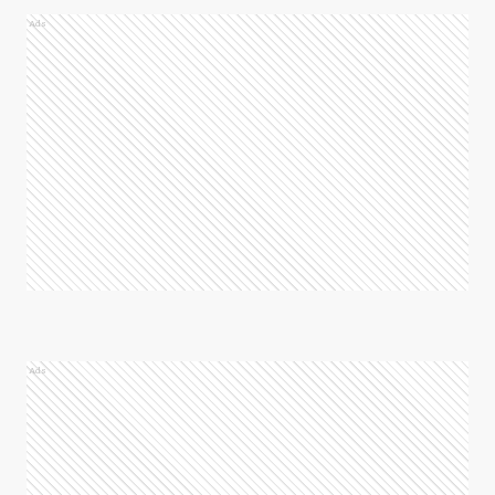
Ads
Ads