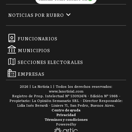
NOTICIAS POR RUBRO
FUNCIONARIOS
MUNICIPIOS
SECCIONES ELECTORALES
EMPRESAS
2026
|
La Noticia 1
| Todos los derechos reservados:
www.
lanoticia1.com
Registro de Prop. Intelectual Nº 53092474 · Edición Nº
5968
-
Propietario: La Opinión Semanario SRL - Director Responsable:
Lidia Inés Berardi - Liniers 71, San Pedro, Buenos Aires.
Centro de ayuda
Privacidad
Términos y condiciones
Powered by