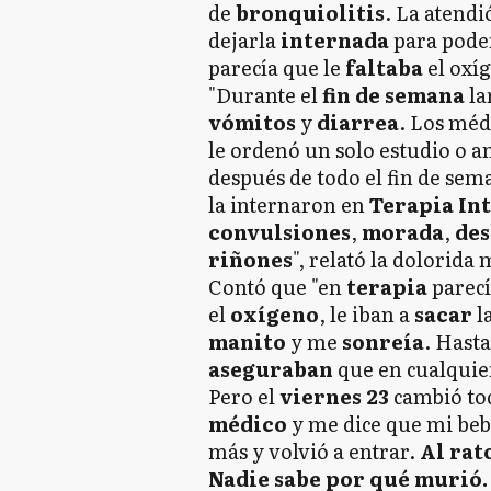
de
bronquiolitis
. La atendi
dejarla
internada
para pod
parecía que le
faltaba
el oxíg
"Durante el
fin de semana
la
vómitos
y
diarrea
. Los méd
le ordenó un solo estudio o an
después de todo el fin de sem
la internaron en
Terapia In
convulsiones
,
morada
,
des
riñones
", relató la dolorida
Contó que "en
terapia
parec
el
oxígeno
, le iban a
sacar
l
manito
y me
sonreía
. Hasta
aseguraban
que en cualqu
Pero el
viernes 23
cambió tod
médico
y me dice que mi be
más y volvió a entrar.
Al rato
Nadie sabe por qué murió