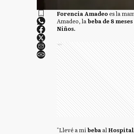
Forencia Amadeo
es la mam
Amadeo, la
beba de 8 meses 
Niños.
Ads
"Llevé a mi
beba
al
Hospita