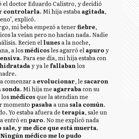
ó el doctor Eduardo Calistro, y decidió
er
controlarla
. Mi hija estaba
agitada
,
eno", explicó.
rgo, mi beba empezó a tener
fiebre
,
icos la veían pero no hacían nada. Nadie
álisis. Recien el
lunes
a la noche,
ana, a los
médicos
les agarró el
apuro
y
tensiva
. Para ese día, mi hija estaba con
hidratada
y ya le
fallaban
los
 madre.
ía comenzar a
evolucionar
, le
sacaron
a
sonda
. Mi hija me
agarraba
con su
 los
médicos
que la atendían me
ier momento
pasaba
a una
sala común
.
o. Yo estaba afuera de
terapia
, sale un
ba entró en
paro
. No me explicó nada
 sale, y me dice que está muerta.
. Ningún médico me lo pudo