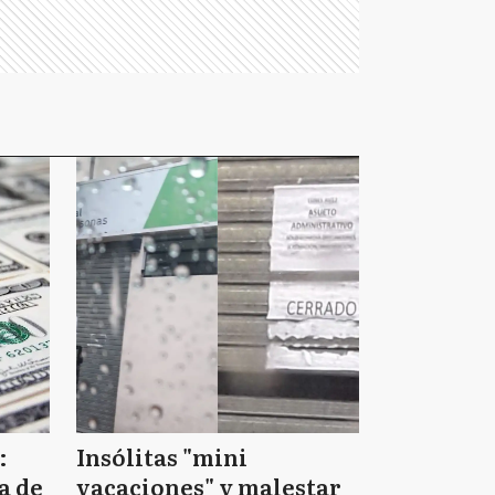
:
Insólitas "mini
a de
vacaciones" y malestar