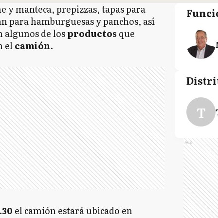
e y manteca, prepizzas, tapas para
Funci
pan para hamburguesas y panchos, así
n algunos de los
productos
que
n el
camión
.
Distri
T
Ads
.30
el camión estará ubicado en