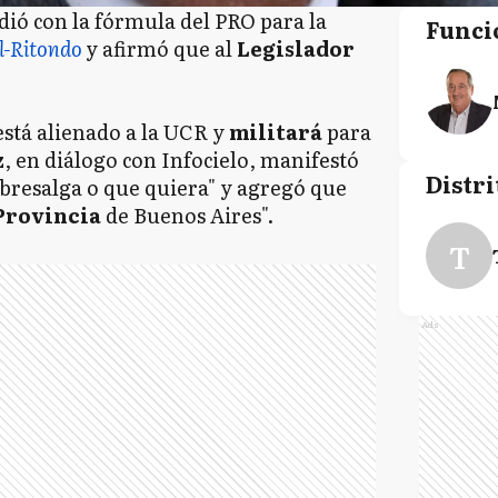
dió con la fórmula del PRO para la
Funci
l-Ritondo
y afirmó que al
Legislador
stá alienado a la UCR y
militará
para
z
, en diálogo con Infocielo, manifestó
Distri
obresalga o que quiera" y agregó que
 Provincia
de Buenos Aires".
T
Ads