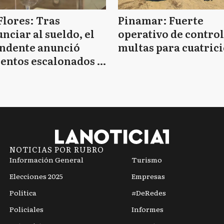
Flores: Tras
Pinamar: Fuerte
nciar al sueldo, el
operativo de control
endente anunció
multas para cuatrici
entos escalonados y
 de bono sin fecha
NOTICIAS POR RUBRO
Información General
Turismo
Elecciones 2025
Empresas
Política
#DeRedes
Policiales
Informes