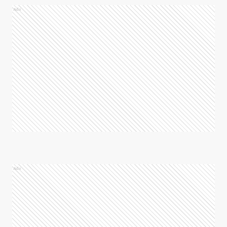
Ads
Ads