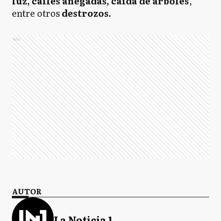
luz, calles anegadas, caída de árboles
,
entre otros
destrozos.
Ads
AUTOR
La Noticia 1