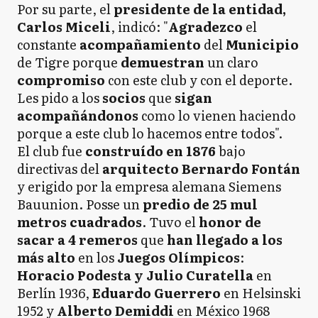
Por su parte, el
presidente de la entidad,
Carlos Miceli
, indicó: "
Agradezco
el
constante
acompañamiento
del
Municipio
de Tigre porque
demuestran
un claro
compromiso
con este club y con el deporte.
Les pido a los
socios
que
sigan
acompañándonos
como lo vienen haciendo
porque a este club lo hacemos entre todos".
El club fue
construído en 1876
bajo
directivas del
arquitecto Bernardo Fontán
y erigido por la empresa alemana Siemens
Bauunion. Posse un
predio de 25 mul
metros cuadrados
. Tuvo el
honor de
sacar a 4 remeros
que
han llegado a los
más alto
en los
Juegos Olímpicos
:
Horacio Podesta y Julio Curatella
en
Berlín 1936,
Eduardo Guerrero
en Helsinski
1952 y
Alberto Demiddi
en México 1968