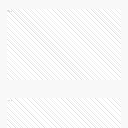
Ads
Ads