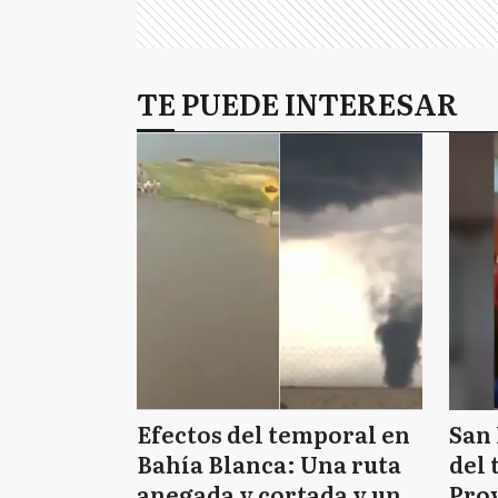
TE PUEDE INTERESAR
Efectos del temporal en
San 
Bahía Blanca: Una ruta
del 
anegada y cortada y un
Prov