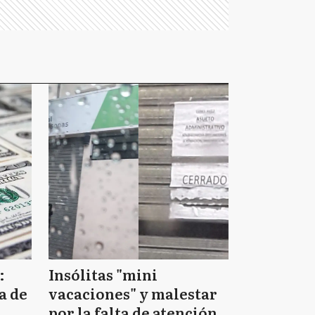
:
Insólitas "mini
a de
vacaciones" y malestar
por la falta de atención