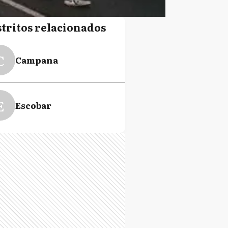
stritos relacionados
C
Campana
E
Escobar