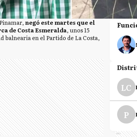
e Pinamar,
negó este martes que el
Funci
rca de Costa Esmeralda
, unos 15
d balnearia en el Partido de La Costa,
Distri
LC
P
Ads