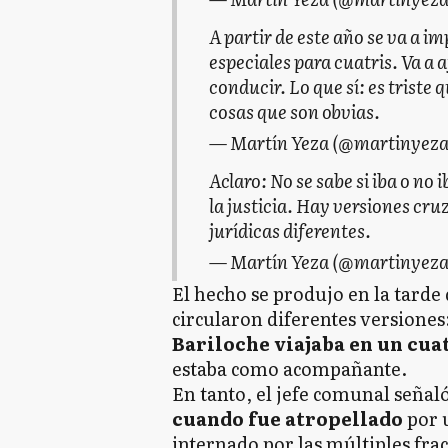
A partir de este año se va a i
especiales para cuatris. Va a a
conducir. Lo que sí: es triste
cosas que son obvias.
— Martín Yeza (@martinyez
Aclaro: No se sabe si iba o no 
la justicia. Hay versiones cr
jurídicas diferentes.
— Martín Yeza (@martinyez
El hecho se produjo en la tarde
circularon diferentes versiones
Bariloche viajaba en un cua
estaba como acompañante.
En tanto, el jefe comunal señal
cuando fue atropellado
por 
internado por las múltiples frac