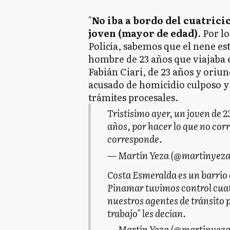
"
No iba a bordo del cuatrici
joven (mayor de edad)
. Por l
Policía, sabemos que el nene es
hombre de 23 años que viajaba e
Fabián Ciari, de 23 años y oriu
acusado de homicidio culposo y 
trámites procesales.
Tristísimo ayer, un joven de 23
años, por hacer lo que no cor
corresponde.
— Martín Yeza (@martinyez
Costa Esmeralda es un barrio 
Pinamar tuvimos control cuatr
nuestros agentes de tránsito 
trabajo" les decían.
— Martín Yeza (@martinyez