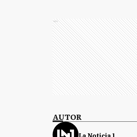
Ads
AUTOR
La Noticia 1