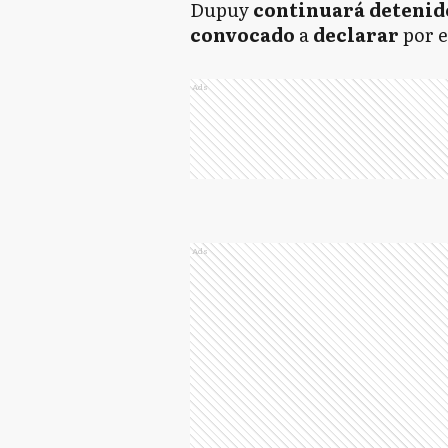
Dupuy
continuará detenid
convocado
a
declarar
por e
Ads
Ads