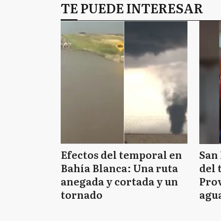
TE PUEDE INTERESAR
Efectos del temporal en
San 
Bahía Blanca: Una ruta
del 
anegada y cortada y un
Prov
tornado
agua
tie