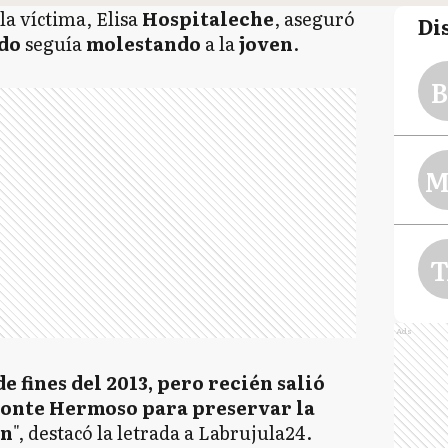
la víctima, Elisa
Hospitaleche
, aseguró
Di
ado
seguía
molestando
a la
joven
.
B
M
T
Ads
 fines del 2013, pero recién salió
Monte Hermoso para preservar la
en
", destacó la letrada a Labrujula24.