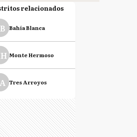
stritos relacionados
B
Bahía Blanca
H
Monte Hermoso
A
Tres Arroyos