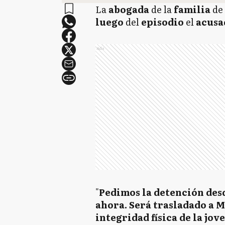
La
abogada
de la
familia
de 
luego
del
episodio
el
acus
Ads
"
Pedimos la detención desde
ahora. Será trasladado a 
integridad física de la jov