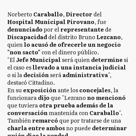
Norberto
Caraballo
,
Director
del
Hospital Municipal Pirovano
, fue
denunciado
por el
representante
de
Discapacidad
del distrito Bruno
Lezcano
,
quien
lo acusó de ofrecerle un negocio
"non sacto"
con el dinero público.
"El
Jefe Municipal
será quien
determine
si
el caso es
llevado a una instancia judicial
o si la
decisión
será
administrativa
",
destacó Cittadino.
En su
exposición
ante los
concejales
, la
funcionara
dijo
que "Lezcano
no mencionó
que tuviera
otra prueba
además de la
conversación
mantenida con
Caraballo
".
También
remarcó
que por tratarse de una
charla entre ambos
no puede
determinar
quién dice la verdad
.