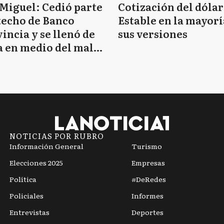
Miguel: Cedió parte
Cotización del dólar
techo de Banco
Estable en la mayorí
incia y se llenó de
sus versiones
 en medio del mal
mpo
NOTICIAS POR RUBRO
Información General
Turismo
Elecciones 2025
Empresas
Política
#DeRedes
Policiales
Informes
Entrevistas
Deportes