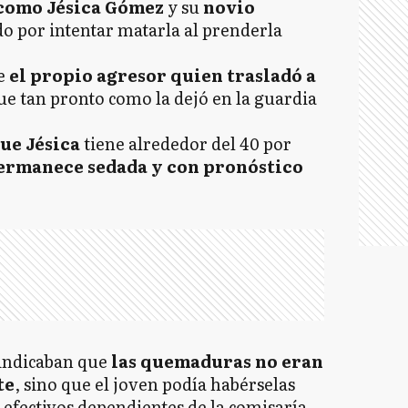
 como Jésica Gómez
y su
novio
do por intentar matarla al prenderla
ue
el propio agresor quien trasladó a
ue tan pronto como la dejó en la guardia
ue Jésica
tiene alrededor del 40 por
ermanece sedada y con pronóstico
 indicaban que
las quemaduras no eran
te
, sino que el joven podía habérselas
efectivos dependientes de la comisaría