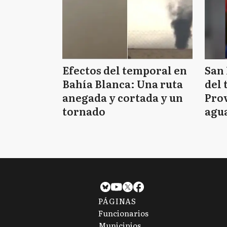
Efectos del temporal en
San 
Bahía Blanca: Una ruta
del 
anegada y cortada y un
Prov
tornado
agua
tie
PÁGINAS
Funcionarios
Municipios