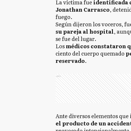
La víctima fue
identificada
Jonathan Carrasco
, deteni
fuego.
Según dijeron los voceros, f
su pareja al hospital
, aunq
se fue del lugar.
Los
médicos constataron q
ciento del cuerpo quemado
p
reservado
.
Ads
Ante diversos elementos que
el producto de un acciden
provocado intencionalmente, 