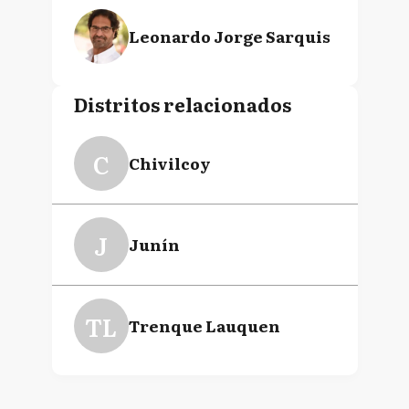
Leonardo Jorge Sarquis
Distritos relacionados
C
Chivilcoy
J
Junín
TL
Trenque Lauquen