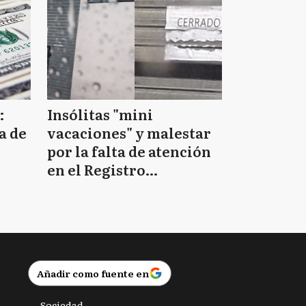
:
Insólitas "mini
a de
vacaciones" y malestar
por la falta de atención
en el Registro
Provincial de las
Personas
Añadir como fuente en
Sociedad