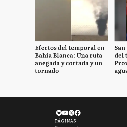
Efectos del temporal en
San 
Bahía Blanca: Una ruta
del 
anegada y cortada y un
Prov
tornado
agua
tie
PÁGINAS