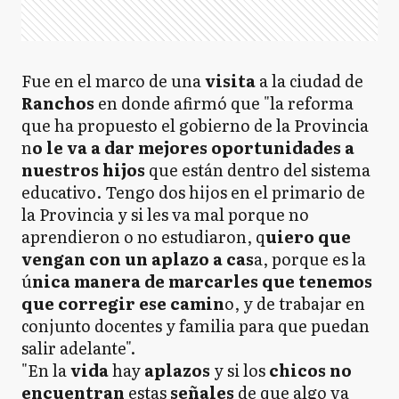
Fue en el marco de una
visita
a la ciudad de
Ranchos
en donde afirmó que "la reforma
que ha propuesto el gobierno de la Provincia
n
o le va a dar mejores oportunidades a
nuestros hijos
que están dentro del sistema
educativo. Tengo dos hijos en el primario de
la Provincia y si les va mal porque no
aprendieron o no estudiaron, q
uiero que
vengan con un aplazo a cas
a, porque es la
ú
nica manera de marcarles que tenemos
que corregir ese camin
o, y de trabajar en
conjunto docentes y familia para que puedan
salir adelante".
"En la
vida
hay
aplazos
y si los
chicos no
encuentran
estas
señales
de que algo va