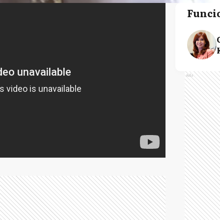
Funci
Ads