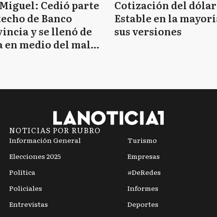
Miguel: Cedió parte
Cotización del dólar
techo de Banco
Estable en la mayorí
incia y se llenó de
sus versiones
 en medio del mal
mpo
NOTICIAS POR RUBRO
Información General
Turismo
Elecciones 2025
Empresas
Política
#DeRedes
Policiales
Informes
Entrevistas
Deportes