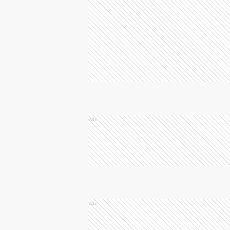
Ads
Ads