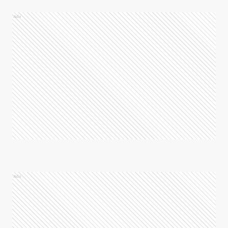
Ads
Ads