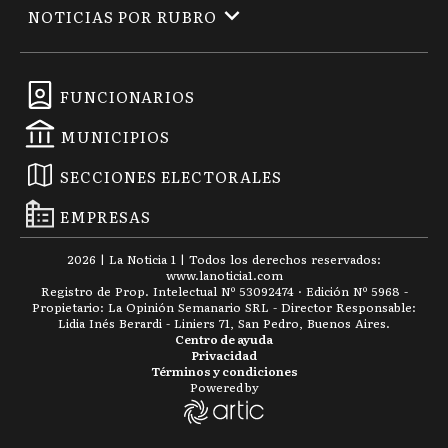
NOTICIAS POR RUBRO
FUNCIONARIOS
MUNICIPIOS
SECCIONES ELECTORALES
EMPRESAS
2026
|
La Noticia 1
| Todos los derechos reservados:
www.
lanoticia1.com
Registro de Prop. Intelectual Nº 53092474 · Edición Nº
5968
-
Propietario: La Opinión Semanario SRL - Director Responsable:
Lidia Inés Berardi - Liniers 71, San Pedro, Buenos Aires.
Centro de ayuda
Privacidad
Términos y condiciones
Powered by