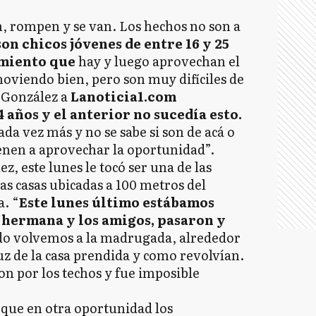
n, rompen y se van. Los hechos no son a
on chicos jóvenes de entre 16 y 25
imiento que
hay y luego aprovechan el
oviendo bien, pero son muy difíciles de
 González a
Lanoticia1.com
 años y el anterior no sucedía esto.
da vez más y no se sabe si son de acá o
enen a aprovechar la oportunidad”.
, este lunes le tocó ser una de las
as casas ubicadas a 100 metros del
a. “
Este lunes último estábamos
hermana y los amigos, pasaron y
do volvemos a la madrugada, alrededor
luz de la casa prendida y como revolvían.
ron por los techos y fue imposible
 que en otra oportunidad los