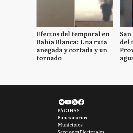
Efectos del temporal en
San 
Bahía Blanca: Una ruta
del 
anegada y cortada y un
Prov
tornado
agua
tie
PÁGINAS
Funcionarios
Municipios
Secciones Electorales