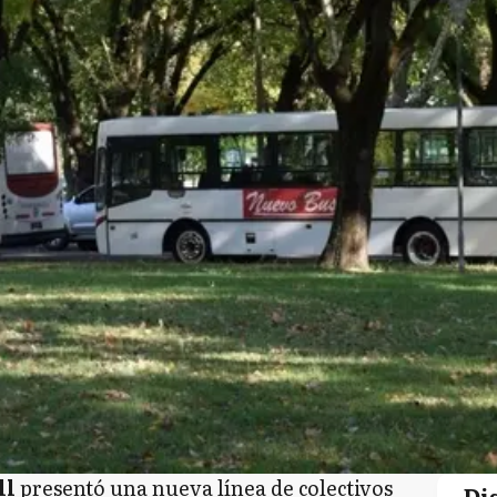
ll
presentó una nueva línea de colectivos
Di