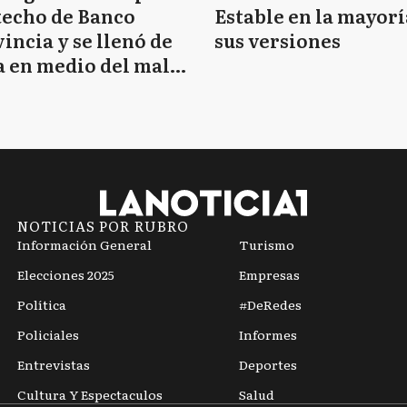
techo de Banco
Estable en la mayorí
incia y se llenó de
sus versiones
 en medio del mal
mpo
NOTICIAS POR RUBRO
Información General
Turismo
Elecciones 2025
Empresas
Política
#DeRedes
Policiales
Informes
Entrevistas
Deportes
Cultura Y Espectaculos
Salud