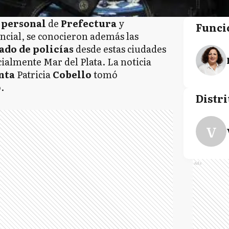
 personal
de
Prefectura
y
Funci
incial, se conocieron además las
ado de policías
desde estas ciudades
cialmente Mar del Plata. La noticia
nta
Patricia
Cobello
tomó
.
Distri
V
Ads