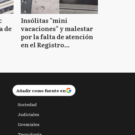
:
Insólitas "mini
a de
vacaciones" y malestar
por la falta de atención
en el Registro
Provincial de las
Personas
Añadir como fuente en
Sociedad
Judiciales
Gremiales
Tecnología