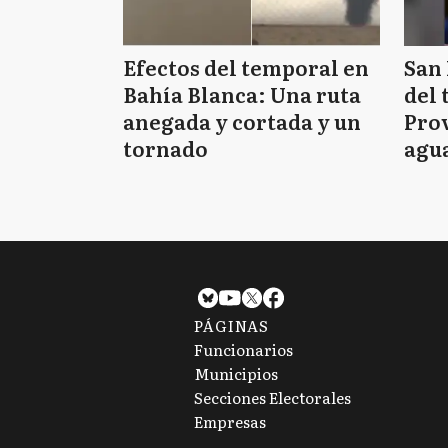
Efectos del temporal en
San 
Bahía Blanca: Una ruta
del 
anegada y cortada y un
Prov
tornado
agua
tie
PÁGINAS
Funcionarios
Municipios
Secciones Electorales
Empresas