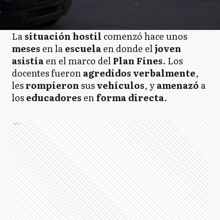
La
situación hostil
comenzó hace unos
meses
en la
escuela
en donde el
joven
asistía
en el marco del
Plan
Fines
. Los
docentes fueron
agredidos verbalmente
,
les
rompieron
sus
vehículos
, y
amenazó
a
los
educadores
en
forma directa
.
Ads