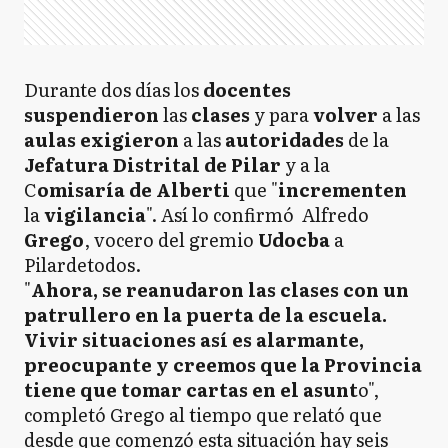
Durante dos días los
docentes
suspendieron
las
clases
y para
volver
a las
aulas exigieron
a las
autoridades
de la
Jefatura Distrital de Pilar
y a la
C
omisaría de Alberti
que "
incrementen
la
vigilancia
". Así lo confirmó Alfredo
Grego
, vocero del gremio
Udocba
a
Pilardetodos.
"
Ahora, se reanudaron las clases con un
patrullero en la puerta de la escuela.
Vivir situaciones así es alarmante,
preocupante y creemos que la Provincia
tiene que tomar cartas en el asunt
o",
completó Grego al tiempo que relató que
desde que comenzó esta situación hay seis