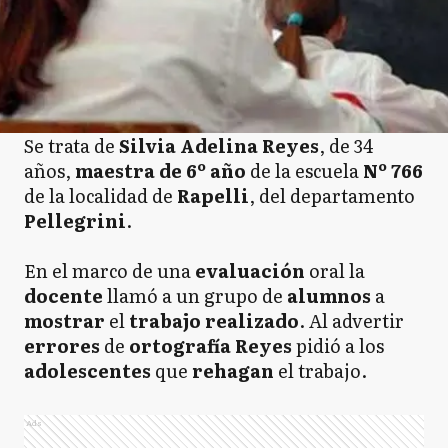
Se trata de
Silvia Adelina Reyes
, de 34
años,
maestra de 6º año
de la escuela
Nº 766
de la localidad de
Rapelli
, del departamento
Pellegrini
.
En el marco de una
evaluación
oral la
docente
llamó a un grupo de
alumnos
a
mostrar
el
trabajo realizado
. Al advertir
errores
de
ortografía Reyes
pidió a los
adolescentes
que
rehagan
el trabajo.
Ads