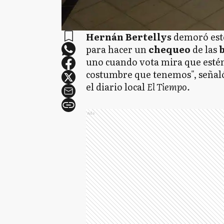
Hernán Bertellys
demoró este
para hacer un
chequeo
de las
b
uno cuando vota mira que estén 
costumbre que tenemos", señaló
el diario local
El Tiempo.
Ads