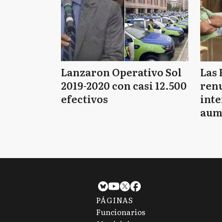
Lanzaron Operativo Sol
Las 
2019-2020 con casi 12.500
renu
efectivos
int
aum
pago
PÁGINAS
Funcionarios