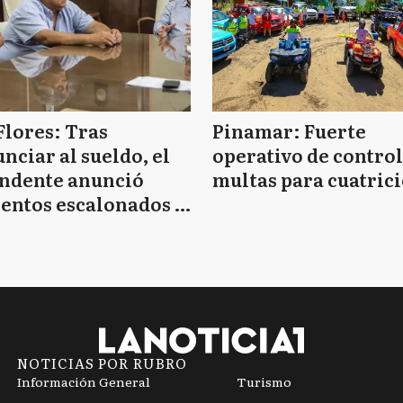
Flores: Tras
Pinamar: Fuerte
nciar al sueldo, el
operativo de control
endente anunció
multas para cuatrici
entos escalonados y
 de bono sin fecha
NOTICIAS POR RUBRO
Información General
Turismo