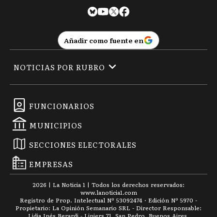
Añadir como fuente en
NOTICIAS POR RUBRO
FUNCIONARIOS
MUNICIPIOS
SECCIONES ELECTORALES
EMPRESAS
2026
|
La Noticia 1
| Todos los derechos reservados:
www.
lanoticia1.com
Registro de Prop. Intelectual Nº 53092474 · Edición Nº
5970
-
Propietario: La Opinión Semanario SRL - Director Responsable:
Lidia Inés Berardi - Liniers 71, San Pedro, Buenos Aires.