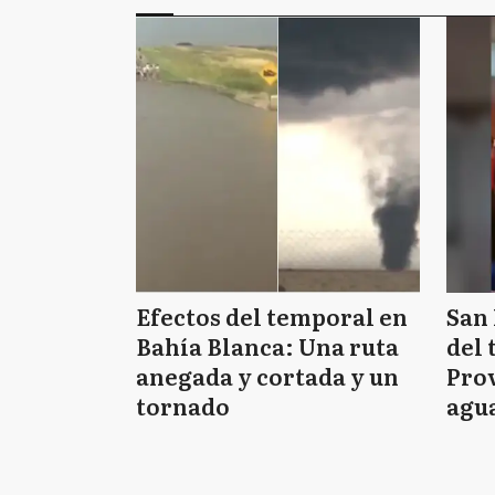
Efectos del temporal en
San 
Bahía Blanca: Una ruta
del 
anegada y cortada y un
Prov
tornado
agua
tie