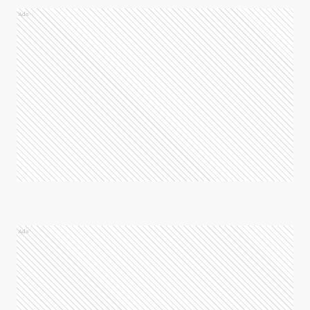
Ads
Ads