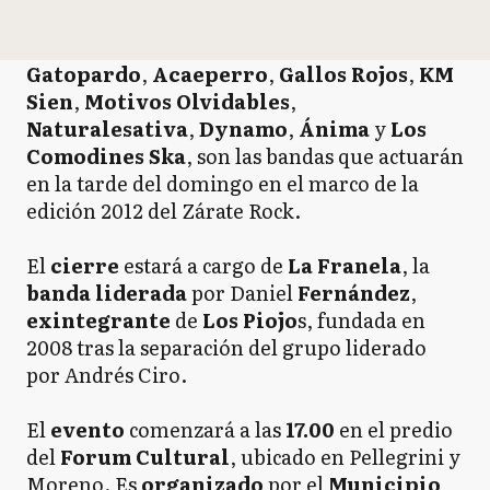
Gatopardo
,
Acaeperro
,
Gallos Rojos
,
KM
Sien
,
Motivos Olvidables
,
Naturalesativa
,
Dynamo
,
Ánima
y
Los
Comodines Ska
, son las bandas que actuarán
en la tarde del domingo en el marco de la
edición 2012 del Zárate Rock.
El
cierre
estará a cargo de
La Franela
, la
banda liderada
por Daniel
Fernández
,
exintegrante
de
Los Piojo
s, fundada en
2008 tras la separación del grupo liderado
por Andrés Ciro.
El
evento
comenzará a las
17.00
en el predio
del
Forum Cultural
, ubicado en Pellegrini y
Moreno. Es
organizado
por el
Municipio