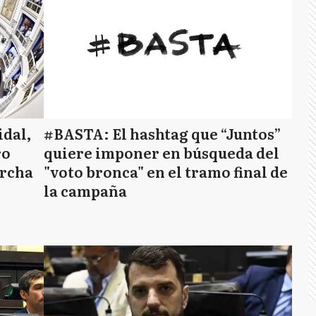
idal,
#BASTA: El hashtag que “Juntos”
ro
quiere imponer en búsqueda del
archa
"voto bronca" en el tramo final de
la campaña