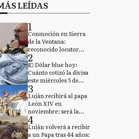
MÁS LEÍDAS
1
Conmoción en Sierra
de la Ventana:
reconocido locutor
2
murió tras
descompensarse
💵 Dólar blue hoy:
durante un programa
Cuánto cotizó la divisa
de streaming en vivo
este miércoles 5 de
3
agosto de 2026
Luján recibirá al papa
León XIV en
noviembre: será la
4
primera visita de un
Pontífice a la Basílica
Luján volverá a recibir
en más de 40 años
a un Papa tras 44 años: