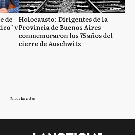
e de
Holocausto: Dirigentes de la
ico" y
Provincia de Buenos Aires
conmemoraron los 75 años del
cierre de Auschwitz
Fin de las notas