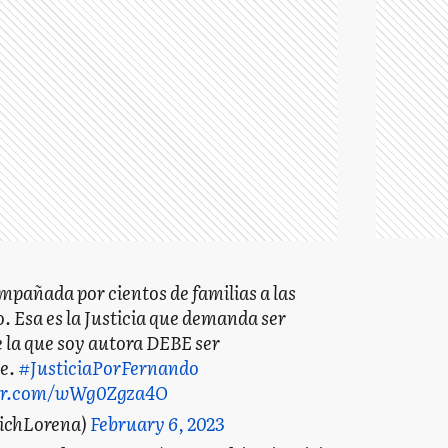
pañada por cientos de familias a las
o. Esa es la Justicia que demanda ser
e la que soy autora DEBE ser
e.
#JusticiaPorFernando
ter.com/wWg0Zgza4O
vichLorena)
February 6, 2023