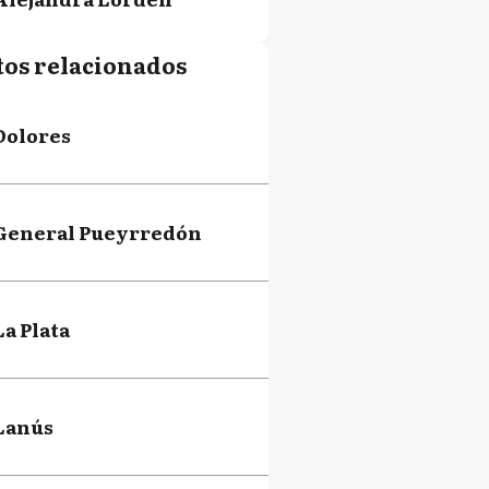
tos relacionados
Fernando Pérez
Dolores
María Lorena Petrovich
General Pueyrredón
Johanna Pamela
Panebianco
La Plata
Claudio Gustavo Frangul
Lanús
Juan Bautista Carrara