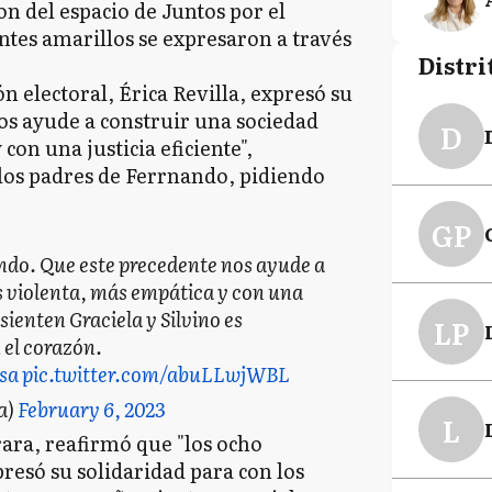
on del espacio de Juntos por el
tes amarillos se expresaron a través
Distri
n electoral, Érica Revilla, expresó su
os ayude a construir una sociedad
D
on una justicia eficiente",
os padres de Ferrnando, pidiendo
GP
ando. Que este precedente nos ayude a
 violenta, más empática y con una
 sienten Graciela y Silvino es
LP
 el corazón.
sa
pic.twitter.com/abuLLwjWBL
a)
February 6, 2023
L
ara, reafirmó que "los ocho
resó su solidaridad para con los