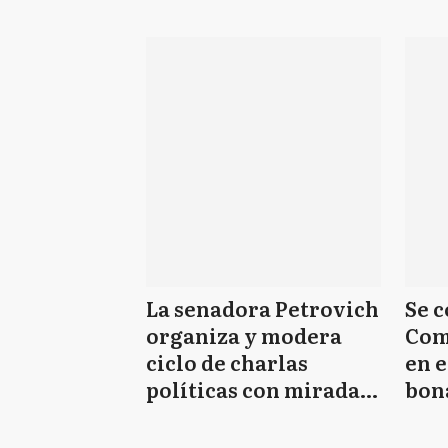
provinciales que
bon
dejan su banca en
diciembre
La senadora Petrovich
Se 
organiza y modera
Com
ciclo de charlas
en e
políticas con mirada
bon
de género
cont
eme