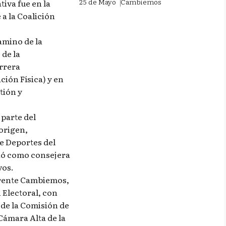
25 de Mayo
Cambiemos
tiva fue en la
 a la Coalición
amino de la
 de la
rrera
ción Física) y en
tión y
parte del
origen,
 Deportes del
mió como consejera
vos.
 Frente Cambiemos,
 Electoral, con
 de la Comisión de
Cámara Alta de la