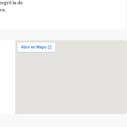
egró la de
ca.