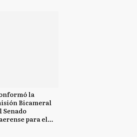
aerense
manejó la crisis del
coronavirus"
conformó la
isión Bicameral
l Senado
aerense para el
rol de la
rgencia