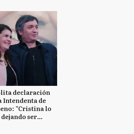
mpañeros" y Alfa
Festa por "acoso
icó a los
económico"
ronchos"
lita declaración
a Intendenta de
no: "Cristina lo
 dejando ser
idente a Alberto"