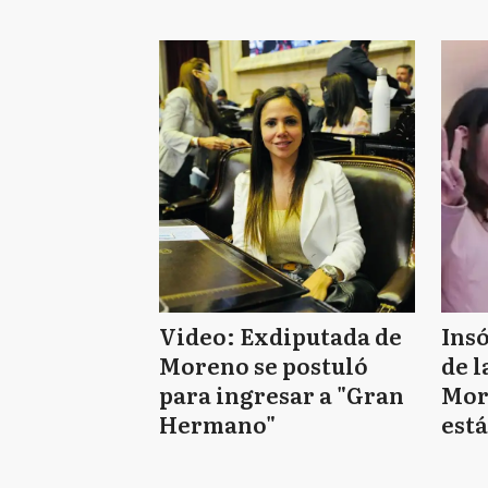
Cristina?: Qué dijo
"co
Walter Festa
crit
"pe
Video: Exdiputada de
Insó
Moreno se postuló
de l
para ingresar a "Gran
More
Hermano"
está
pres