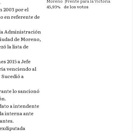
Moreno
Frente para la Victoria
.
45,93%
de los votos
n 2003 por el
no en referente de
 la Administración
 ciudad de Moreno,
ó la lista de
nes 2015 a Jefe
ria venciendo al
. Sucedió a
rante lo sancionó
ón.
dato a intendente
la interna ante
lantes.
 exdiputada