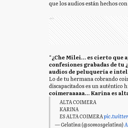
que los audios están hechos con
Ads
“
¿Che Milei… es cierto que a
confesiones grabadas de tu 
audios de peluquería e intel
Lo de tu hermana cobrando coim
discapacitados es un auténtico 
coimeraaaaa… Karina es alt
ALTA COIMERA
KARINA
ES ALTA COIMERA
pic.twit
— Gelatina (@somosgelatina)
A