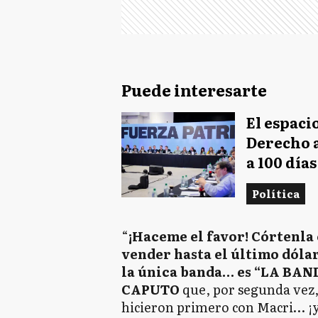
Puede interesarte
El espaci
Derecho a
a 100 día
Política
“
¡Haceme el favor! Córtenla 
vender hasta el último dólar
la única banda… es “LA BA
CAPUTO
que, por segunda vez,
hicieron primero con Macri… ¡y