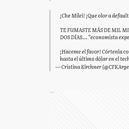
¡Che Milei! ¡Que olor a default
TE FUMASTE MÁS DE MIL M
DOS DÍAS… “economista expert
¡Haceme el favor! Córtenla co
hasta el último dólar en el te
— Cristina Kirchner (@CFKArg
Ads