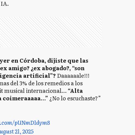
 IA.
yer en Córdoba, dijiste que las
¿ex amigo? ¿ex abogado?, “son
igencia artificial”?
Daaaaaale!!!
as del 3% de los remedios a los
hit musical internacional…
“Alta
a coimeraaaaa…”
¿No lo escuchaste?”
ter.com/pUNmD1dym8
ugust 21, 2025