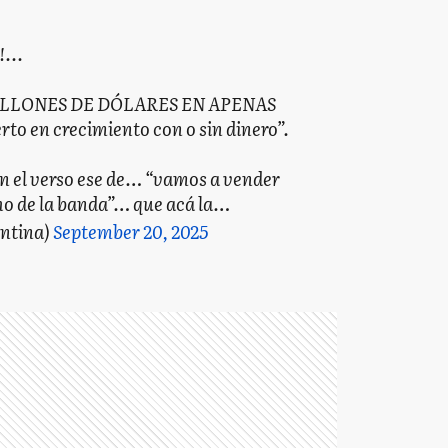
!...
ILLONES DE DÓLARES EN APENAS
o en crecimiento con o sin dinero”.
n el verso ese de… “vamos a vender
cho de la banda”… que acá la…
entina)
September 20, 2025