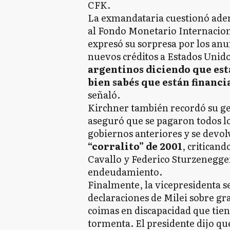
CFK.
La exmandataria cuestionó adem
al Fondo Monetario Internaciona
expresó su sorpresa por los anu
nuevos créditos a Estados Unido
argentinos diciendo que est
bien sabés que están financi
señaló.
Kirchner también recordó su ges
aseguró que se pagaron todos l
gobiernos anteriores y se devolv
“corralito” de 2001
, critican
Cavallo y Federico Sturzenegger
endeudamiento.
Finalmente, la vicepresidenta s
declaraciones de Milei sobre gr
coimas en discapacidad que tiene
tormenta. El presidente dijo que