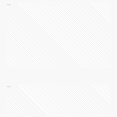
Ads
Ads