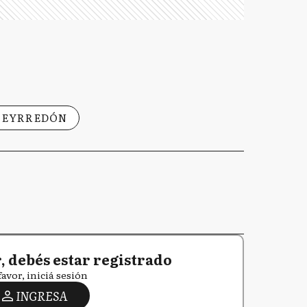
UEYRREDÓN
 debés estar registrado
favor, iniciá sesión
INGRESA