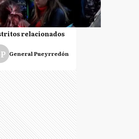
stritos relacionados
P
General Pueyrredón