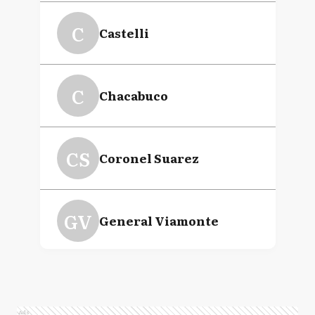
C
Castelli
C
Chacabuco
CS
Coronel Suarez
GV
General Viamonte
LC
La Costa
Ads