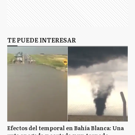
LM
La Matanza
M
TE PUEDE INTERESAR
Maipú
S
Saavedra
SC
San Cayetano
T
Tigre
Efectos del temporal en Bahía Blanca: Una