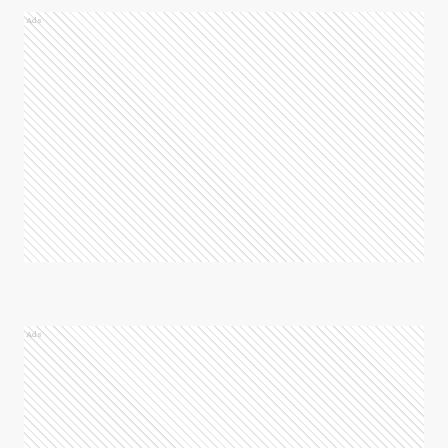
Ads
Ads