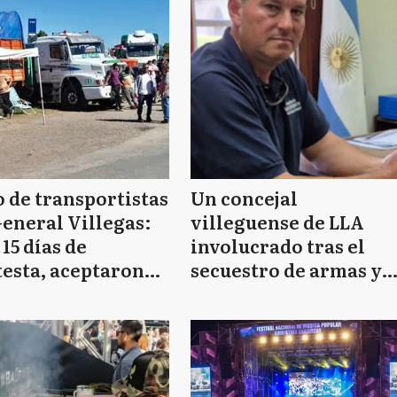
 de transportistas
Un concejal
eneral Villegas:
villeguense de LLA
 15 días de
involucrado tras el
testa, aceptaron
secuestro de armas y
4% y volvieron a
trofeos de caza ilegal
ajar
en operativos rurales