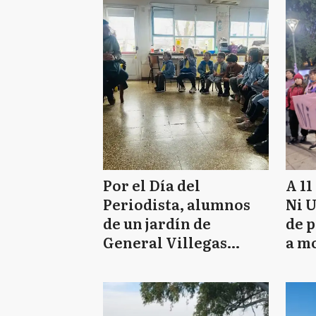
Por el Día del
A 11
Periodista, alumnos
Ni 
de un jardín de
de 
General Villegas
a mo
entrevistaron a un
la p
comunicador local
Bue