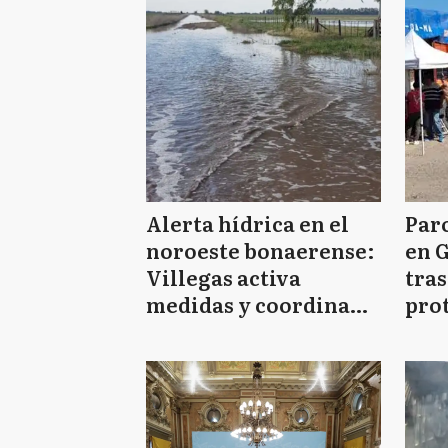
Alerta hídrica en el
Paro
noroeste bonaerense:
en G
Villegas activa
tras
medidas y coordina
pro
con la región
un 1
trab