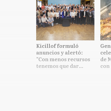
Kicillof formuló
Gen
anuncios y alertó:
cele
"Con menos recursos
de 
tenemos que dar
con 
respuestas a
mejo
necesidades que
crecen"