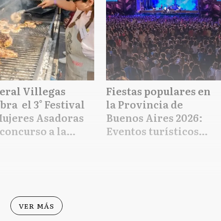
eral Villegas
Fiestas populares en
bra el 3° Festival
la Provincia de
Mujeres Asadoras
Buenos Aires 2026:
concurso a la
Eventos turísticos
r parrillera
gratuitos del 26 de
marzo al 2 de abril
VER MÁS