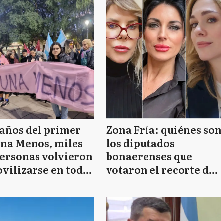
 años del primer
Zona Fría: quiénes so
Una Menos, miles
los diputados
personas volvieron
bonaerenses que
vilizarse en toda
votaron el recorte de
rovincia de
subsidios al gas que
nos Aires
afecta a 77 municipios