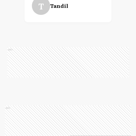
T
Tandil
Ads
Ads