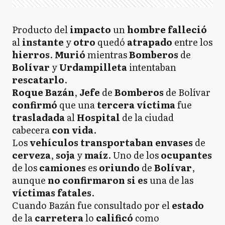
Producto del
impacto
un
hombre falleció
al
instante
y
otro
quedó
atrapado
entre los
hierros
.
Murió
mientras
Bomberos
de
Bolívar
y
Urdampilleta
intentaban
rescatarlo
.
Roque Bazán
,
Jefe
de
Bomberos
de Bolívar
confirmó
que una
tercera víctima
fue
trasladada
al
Hospital
de la ciudad
cabecera
con vida
.
Los
vehículos
transportaban envases
de
cerveza
,
soja
y
maíz
. Uno de los
ocupantes
de los
camiones
es
oriundo
de
Bolívar
,
aunque
no confirmaron si es
una de las
víctimas fatales
.
Cuando Bazán fue consultado por el
estado
de la
carretera
lo
calificó
como