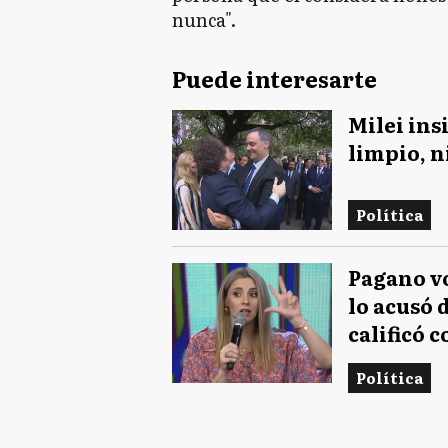
nunca".
Puede interesarte
Milei ins
limpio, n
Política
Pagano vo
lo acusó 
calificó 
Política