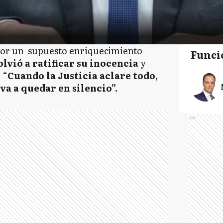
 por un supuesto enriquecimiento
Funci
olvió a ratificar su inocencia
y
 “
Cuando la Justicia aclare todo,
va a quedar en silencio”.
Ads