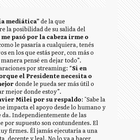
ía mediática”
de la que
 la posibilidad de su salida del
 me pasó por la cabeza irme o
omo le pasaría a cualquiera, tenés
ros en los que estás peor, con más o
manera pensé en dejar todo”.
araciones por streaming: “
Si en
rque el Presidente necesita o
mejor
donde le pueda ser más útil o
ar mejor donde estoy”.
avier Milei por su respaldo
: "Sabe la
e impacta el apoyo desde lo humano y
e da. Independientemente de las
ue por supuesto son contundentes. El
uy firmes. Él jamás ejecutaría a una
, decente y leal. No lo va a hacer