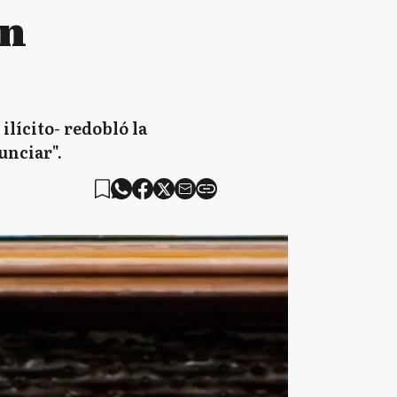
en
lícito- redobló la
unciar".