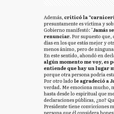
Además,
criticó la “carnicer
presuntamente es víctima y sobre
Gobierno manifestó: "
Jamás se
renunciar.
Por supuesto que, c
días en los que estás mejor y ot
menos ánimo, pero de ninguna 
En este sentido, ahondó en decl
algún momento me voy, es po
entiende que hay un lugar 
porque otra persona podría est
Por otro lado
le agradeció a J
verdad. Me emociona mucho, m
hasta desde lo espiritual que m
declaraciones públicas, ¿no? Q
Presidente tiene convicciones m
persona que él considera honesta