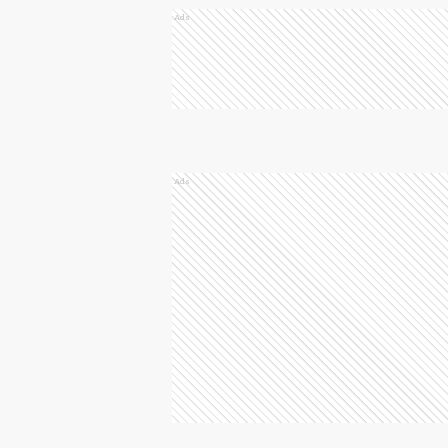
Ads
Ads