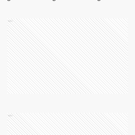
Ads
Ads